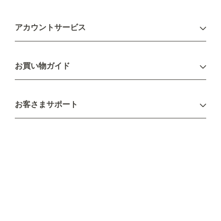
アカウントサービス
ログイン
お買い物ガイド
新規会員登録
お支払い方法
お客さまサポート
配送について
不良品・返品について
キャンセル・変更について
ご注文方法について
お見積り
ご注文フォーム
FAXのご注文・お見積り
メーカー保証・アフターケア
お問い合わせ
コラム