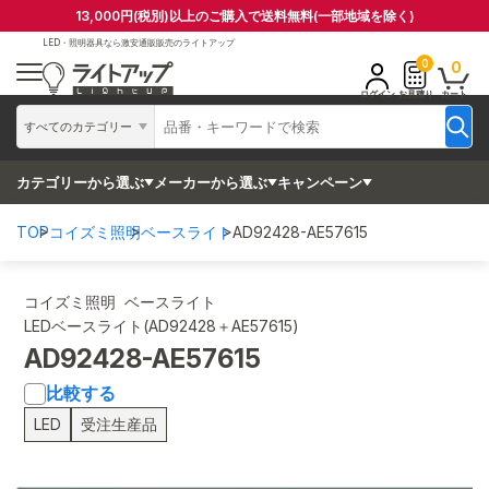
13,000円(税別)以上のご購入で送料無料(一部地域を除く)
LED・照明器具なら
激安通販販売のライトアップ
0
0
ログイン
お見積り
カート
すべてのカテゴリー
カテゴリーから選ぶ
メーカーから選ぶ
キャンペーン
TOP
コイズミ照明
ベースライト
AD92428-AE57615
コイズミ照明 ベースライト
LEDベースライト(AD92428＋AE57615)
AD92428-AE57615
比較する
LED
受注生産品