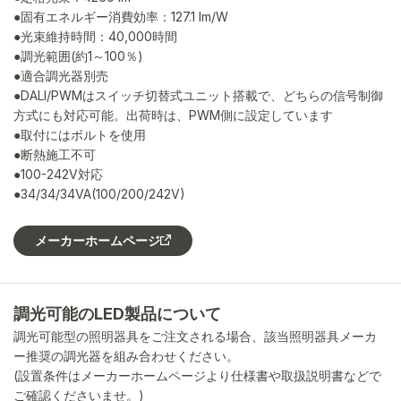
●固有エネルギー消費効率：127.1 lm/W
●光束維持時間：40,000時間
●調光範囲(約1～100％)
●適合調光器別売
●DALI/PWMはスイッチ切替式ユニット搭載で、どちらの信号制御
方式にも対応可能。出荷時は、PWM側に設定しています
●取付にはボルトを使用
●断熱施工不可
●100-242V対応
●34/34/34VA(100/200/242V)
メーカーホームページ
調光可能のLED製品について
調光可能型の照明器具をご注文される場合、該当照明器具メーカ
ー推奨の調光器を組み合わせください。
(設置条件はメーカーホームページより仕様書や取扱説明書などで
ご確認くださいませ。)