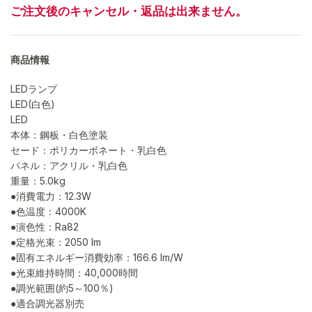
ご注文後のキャンセル・返品は出来ません。
商品情報
LEDランプ
LED(白色)
LED
本体：鋼板・白色塗装
セード：ポリカーボネート・乳白色
パネル：アクリル・乳白色
重量：5.0kg
●消費電力：12.3W
●色温度：4000K
●演色性：Ra82
●定格光束：2050 lm
●固有エネルギー消費効率：166.6 lm/W
●光束維持時間：40,000時間
●調光範囲(約5～100％)
●適合調光器別売