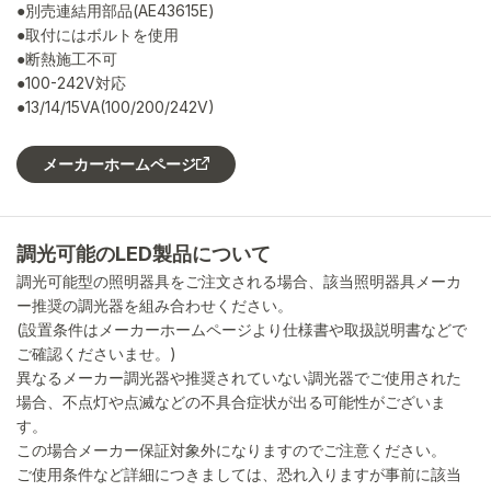
●別売連結用部品(AE43615E)
●取付にはボルトを使用
●断熱施工不可
●100-242V対応
●13/14/15VA(100/200/242V)
メーカーホームページ
調光可能のLED製品について
調光可能型の照明器具をご注文される場合、該当照明器具メーカ
ー推奨の調光器を組み合わせください。
(設置条件はメーカーホームページより仕様書や取扱説明書などで
ご確認くださいませ。)
異なるメーカー調光器や推奨されていない調光器でご使用された
場合、不点灯や点滅などの不具合症状が出る可能性がございま
す。
この場合メーカー保証対象外になりますのでご注意ください。
ご使用条件など詳細につきましては、恐れ入りますが事前に該当