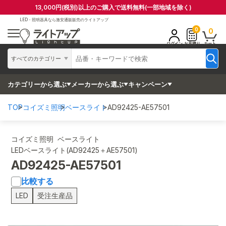
13,000円(税別)以上のご購入で送料無料(一部地域を除く)
LED・照明器具なら
激安通販販売のライトアップ
0
0
ログイン
お見積り
カート
すべてのカテゴリー
カテゴリーから選ぶ
メーカーから選ぶ
キャンペーン
TOP
コイズミ照明
ベースライト
AD92425-AE57501
コイズミ照明 ベースライト
LEDベースライト(AD92425＋AE57501)
AD92425-AE57501
比較する
LED
受注生産品