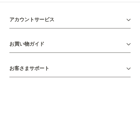
アカウントサービス
ログイン
お買い物ガイド
新規会員登録
お支払い方法
お客さまサポート
配送について
不良品・返品について
キャンセル・変更について
ご注文方法について
お見積り
ご注文フォーム
FAXのご注文・お見積り
メーカー保証・アフターケア
お問い合わせ
コラム