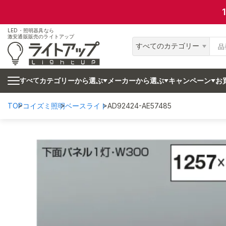
LED・照明器具なら
激安通販販売のライトアップ
すべてのカテゴリー
カテゴリーから選ぶ
メーカーから選ぶ
キャンペーン
お
すべて
TOP
コイズミ照明
ベースライト
AD92424-AE57485