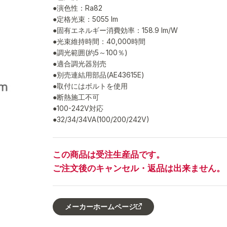
●演色性：Ra82
●定格光束：5055 lm
●固有エネルギー消費効率：158.9 lm/W
●光束維持時間：40,000時間
●調光範囲(約5～100％)
●適合調光器別売
●別売連結用部品(AE43615E)
●取付にはボルトを使用
●断熱施工不可
●100-242V対応
●32/34/34VA(100/200/242V)
この商品は受注生産品です。
ご注文後のキャンセル・返品は出来ません。
メーカーホームページ