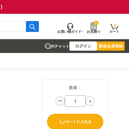
)
0
0
お買い物ガイド
お見積り
カート
ログイン
新規会員登録
AIチャット
数量：
ー
＋
カートに入れる