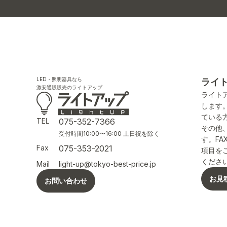
LED・照明器具なら
ライ
激安通販販売のライトアップ
ライト
します
ている
TEL
075-352-7366
その他
受付時間10:00〜16:00 土日祝を除く
す。F
Fax
075-353-2021
項目を
くださ
Mail
light-up@tokyo-best-price.jp
お見
お問い合わせ