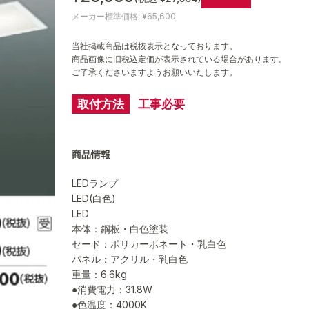
メーカー標準価格:
¥65,600
当社掲載商品は税抜表示となっております。
商品画像に旧税込定価が表示されている場合があります。
ご了承くださいますようお願いいたします。
取付方法
工事必要
商品情報
LEDランプ
LED(白色)
LED
本体：鋼板・白色塗装
セード：ポリカーボネート・乳白色
パネル：アクリル・乳白色
重量：6.6kg
●消費電力：31.8W
●色温度：4000K