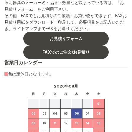
照明器具のメーカー名・品番・数量など決まっている方は、「お
見積りフォーム」をご利用下さい。
その他、FAXでもお見積りのご依頼・お買い物ができます。FAXお
見積り用紙をダウンロード・印刷して、必要項目をご記入いただ
き、ライトアップまでFAXをお送りください。
お見積りフォーム
FAXでのご注文/お見積り
営業日カレンダー
色は定休日となります。
2026年08月
日
月
火
水
木
金
土
01
02
03
04
05
06
07
08
09
10
11
12
13
14
15