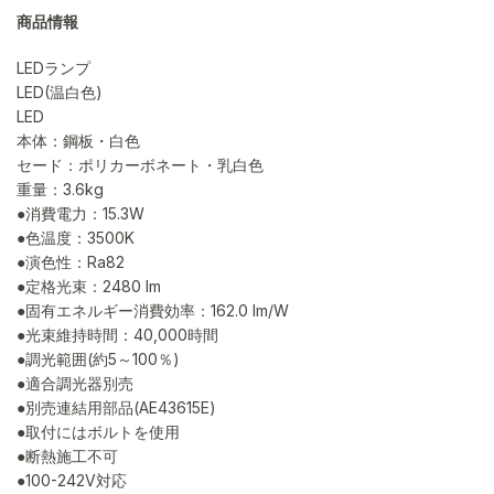
商品情報
LEDランプ
LED(温白色)
LED
本体：鋼板・白色
セード：ポリカーボネート・乳白色
重量：3.6kg
●消費電力：15.3W
●色温度：3500K
●演色性：Ra82
●定格光束：2480 lm
●固有エネルギー消費効率：162.0 lm/W
●光束維持時間：40,000時間
●調光範囲(約5～100％)
●適合調光器別売
●別売連結用部品(AE43615E)
●取付にはボルトを使用
●断熱施工不可
●100-242V対応