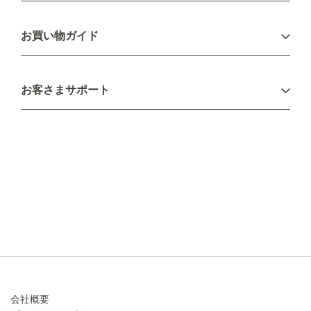
ログイン
お買い物ガイド
新規会員登録
お支払い方法
お客さまサポート
配送について
不良品・返品について
キャンセル・変更について
ご注文方法について
お見積り
ご注文フォーム
FAXのご注文・お見積り
メーカー保証・アフターケア
お問い合わせ
コラム
会社概要