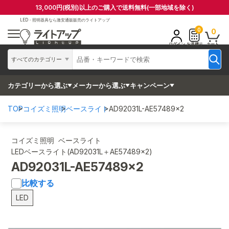
13,000円(税別)以上のご購入で送料無料(一部地域を除く)
LED・照明器具なら
激安通販販売のライトアップ
0
0
ログイン
お見積り
カート
すべてのカテゴリー
カテゴリーから選ぶ
メーカーから選ぶ
キャンペーン
TOP
コイズミ照明
ベースライト
AD92031L-AE57489x2
コイズミ照明 ベースライト
LEDベースライト(AD92031L＋AE57489x2)
AD92031L-AE57489x2
比較する
LED