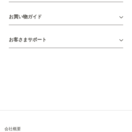
ログイン
お買い物ガイド
新規会員登録
お支払い方法
お客さまサポート
配送について
不良品・返品について
キャンセル・変更について
ご注文方法について
お見積り
ご注文フォーム
FAXのご注文・お見積り
メーカー保証・アフターケア
お問い合わせ
コラム
会社概要