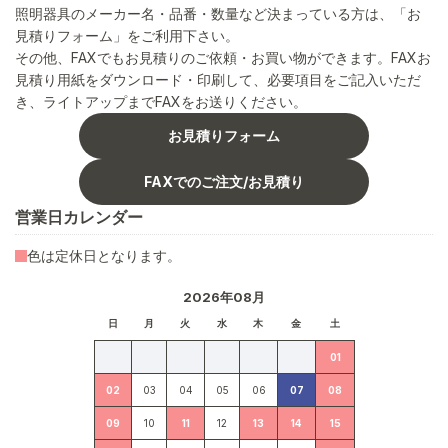
照明器具のメーカー名・品番・数量など決まっている方は、「お
見積りフォーム」をご利用下さい。
その他、FAXでもお見積りのご依頼・お買い物ができます。FAXお
見積り用紙をダウンロード・印刷して、必要項目をご記入いただ
き、ライトアップまでFAXをお送りください。
お見積りフォーム
FAXでのご注文/お見積り
営業日カレンダー
色は定休日となります。
2026年08月
日
月
火
水
木
金
土
01
02
03
04
05
06
07
08
09
10
11
12
13
14
15