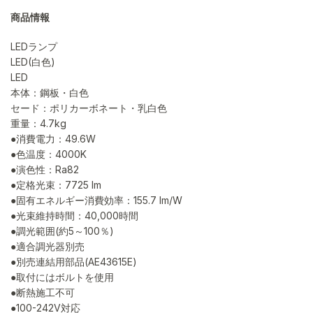
商品情報
LEDランプ
LED(白色)
LED
本体：鋼板・白色
セード：ポリカーボネート・乳白色
重量：4.7kg
●消費電力：49.6W
●色温度：4000K
●演色性：Ra82
●定格光束：7725 lm
●固有エネルギー消費効率：155.7 lm/W
●光束維持時間：40,000時間
●調光範囲(約5～100％)
●適合調光器別売
●別売連結用部品(AE43615E)
●取付にはボルトを使用
●断熱施工不可
●100-242V対応