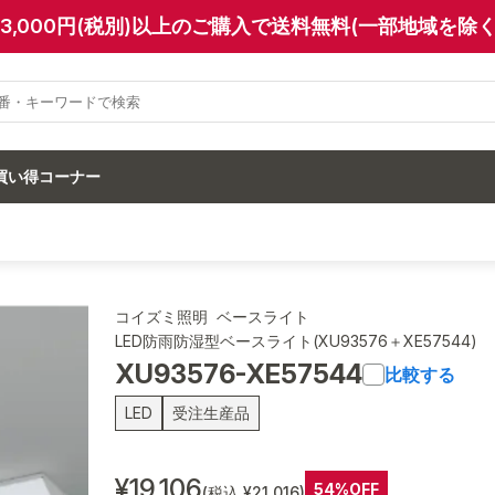
13,000円(税別)以上のご購入で送料無料(一部地域を除く
買い得コーナー
コイズミ照明 ベースライト
LED防雨防湿型ベースライト(XU93576＋XE57544)
XU93576-XE57544
比較する
LED
受注生産品
¥19,106
54%OFF
(税込 ¥21,016)