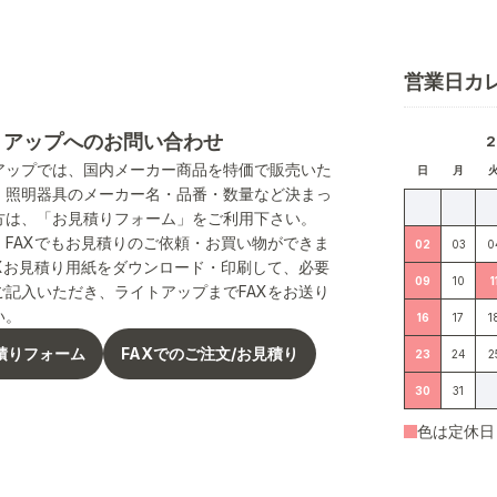
営業日カ
トアップへのお問い合わせ
アップでは、国内メーカー商品を特価で販売いた
日
月
。照明器具のメーカー名・品番・数量など決まっ
方は、「お見積りフォーム」をご利用下さい。
、FAXでもお見積りのご依頼・お買い物ができま
02
03
0
AXお見積り用紙をダウンロード・印刷して、必要
09
10
1
ご記入いただき、ライトアップまでFAXをお送り
い。
16
17
1
積りフォーム
FAXでのご注文/お見積り
23
24
2
30
31
色は定休日