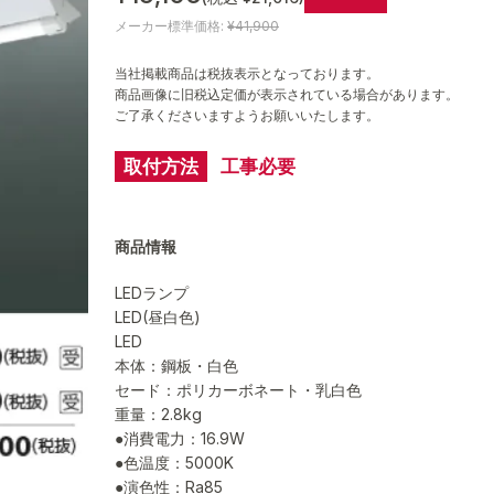
メーカー標準価格:
¥41,900
当社掲載商品は税抜表示となっております。
商品画像に旧税込定価が表示されている場合があります。
ご了承くださいますようお願いいたします。
取付方法
工事必要
商品情報
LEDランプ
LED(昼白色)
LED
本体：鋼板・白色
セード：ポリカーボネート・乳白色
重量：2.8kg
●消費電力：16.9W
●色温度：5000K
●演色性：Ra85