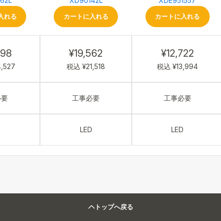
62L
XD90142L
XDE951557
入れる
カートに入れる
カートに入れる
298
¥19,562
¥12,722
,527
税込 ¥21,518
税込 ¥13,994
必要
工事必要
工事必要
D
LED
LED
トップへ戻る