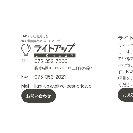
LED・照明器具なら
ライ
激安通販販売のライトアップ
ライト
します
ている
TEL
075-352-7366
その他
受付時間10:00〜16:00 土日祝を除く
す。F
Fax
075-353-2021
項目を
くださ
Mail
light-up@tokyo-best-price.jp
お見
お問い合わせ