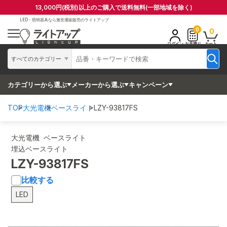
13,000円(税別)以上のご購入で送料無料(一部地域を除く)
LED・照明器具なら
激安通販販売のライトアップ
0
0
ログイン
お見積り
カート
すべてのカテゴリー
カテゴリーから選ぶ
メーカーから選ぶ
キャンペーン
TOP
大光電機
ベースライト
LZY-93817FS
大光電機 ベースライト
埋込ベースライト
LZY-93817FS
比較する
LED