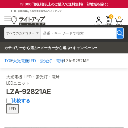
13,000円(税別)以上のご購入で送料無料(一部地域を除く)
LED・照明器具なら
激安通販販売のライトアップ
0
0
ログイン
お見積り
カート
すべてのカテゴリー
カテゴリーから選ぶ
メーカーから選ぶ
キャンペーン
TOP
大光電機
LED・蛍光灯・電球
LZA-92821AE
大光電機 LED・蛍光灯・電球
LEDユニット
LZA-92821AE
比較する
LED