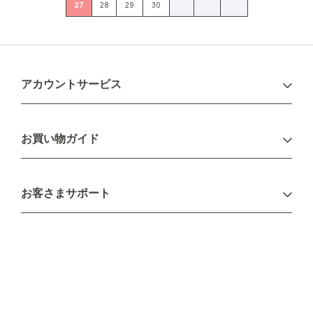
27
28
29
30
アカウントサービス
ログイン
お買い物ガイド
新規会員登録
お支払い方法
お客さまサポート
配送について
不良品・返品について
キャンセル・変更について
ご注文方法について
お見積り
ご注文フォーム
FAXのご注文・お見積り
メーカー保証・アフターケア