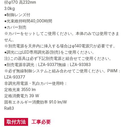
径φ170 高232mm
3.0kg
●制御レンズ付
●光束維持時間40,000時間
●カバー別売
※カバーをセットしてご使用ください。本体のみでは使用できま
せん。
※別売電源を天井内に挿入する場合はφ140電源穴が必要です。
●調光にはLED専用調光器(別売)をご使用ください。
注)この器具は必ず下記別売電源と組合せてご使用ください。
●別売電源非調光：LZA-93371無線：LZA-93383
※必ず無線制御システムと組み合わせてご使用ください。PWM：
LZA-93377
非調光用電源・乳白カバー使用時：
定格光束 3550 lm
定格消費電力 39 W
固有エネルギー消費効率 91.0 lm/W
Ra83
取付方法
工事必要