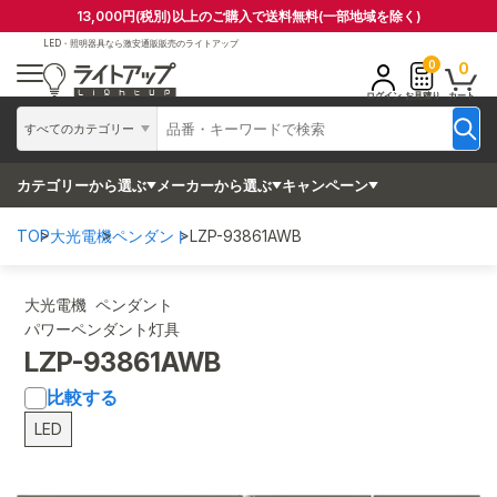
13,000円(税別)以上のご購入で送料無料(一部地域を除く)
LED・照明器具なら
激安通販販売のライトアップ
0
0
ログイン
お見積り
カート
すべてのカテゴリー
カテゴリーから選ぶ
メーカーから選ぶ
キャンペーン
TOP
大光電機
ペンダント
LZP-93861AWB
大光電機 ペンダント
パワーペンダント灯具
LZP-93861AWB
比較する
LED