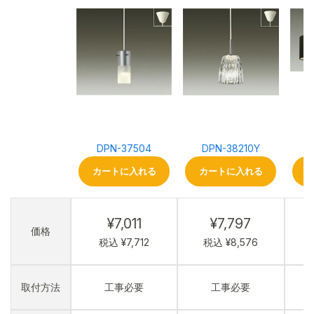
DPN-37504
DPN-38210Y
L
カートに入れる
カートに入れる
¥7,011
¥7,797
価格
税込 ¥7,712
税込 ¥8,576
税
取付方法
工事必要
工事必要