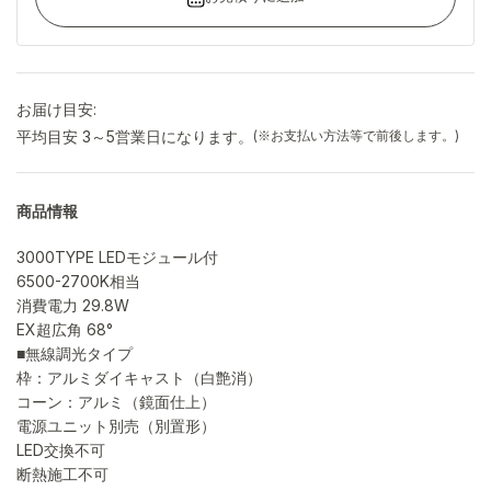
お届け目安:
平均目安 3～5営業日になります。
(※お支払い方法等で前後します。)
商品情報
3000TYPE LEDモジュール付
6500-2700K相当
消費電力 29.8W
EX超広角 68°
■無線調光タイプ
枠：アルミダイキャスト（白艶消）
コーン：アルミ（鏡面仕上）
電源ユニット別売（別置形）
LED交換不可
断熱施工不可