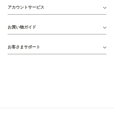
アカウントサービス
ログイン
お買い物ガイド
新規会員登録
お支払い方法
お客さまサポート
配送について
不良品・返品について
キャンセル・変更について
ご注文方法について
お見積り
ご注文フォーム
FAXのご注文・お見積り
メーカー保証・アフターケア
お問い合わせ
コラム