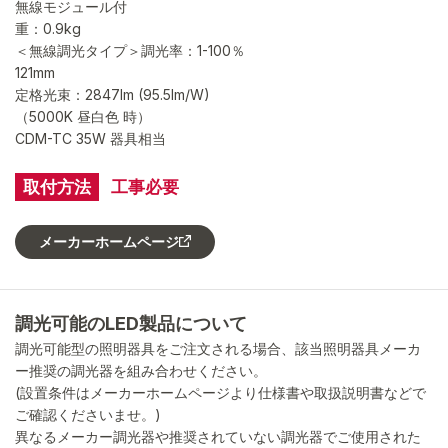
無線モジュール付
重：0.9kg
＜無線調光タイプ＞調光率：1-100％
121mm
定格光束：2847lm (95.5lm/W)
（5000K 昼白色 時）
CDM-TC 35W 器具相当
取付方法
工事必要
メーカーホームページ
調光可能のLED製品について
調光可能型の照明器具をご注文される場合、該当照明器具メーカ
ー推奨の調光器を組み合わせください。
(設置条件はメーカーホームページより仕様書や取扱説明書などで
ご確認くださいませ。)
異なるメーカー調光器や推奨されていない調光器でご使用された