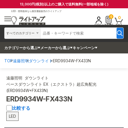
13,000円(税別)以上のご購入で送料無料(一部地域を除く)
LED・照明器具なら
激安通販販売のライトアップ
0
0
ログイン
お見積り
カート
すべてのカテゴリー
カテゴリーから選ぶ
メーカーから選ぶ
キャンペーン
TOP
遠藤照明
ダウンライト
ERD9934W-FX433N
遠藤照明 ダウンライト
ベースダウンライト EX（エクストラ）超広角配光
(ERD9934W+FX433N)
ERD9934W-FX433N
比較する
LED