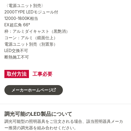
〈電源ユニット別売〉
2000TYPE LEDモジュール付
12000-1800K相当
EX超広角 66°
枠：アルミダイキャスト（黒艶消）
コーン：アルミ（鏡面仕上）
電源ユニット別売（別置形）
LED交換不可
断熱施工不可
取付方法
工事必要
メーカーホームページ
調光可能のLED製品について
調光可能型の照明器具をご注文される場合、該当照明器具メーカ
ー推奨の調光器を組み合わせください。