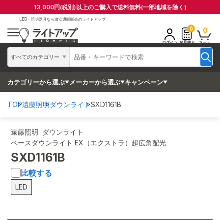
13,000円(税別)以上のご購入で送料無料(一部地域を除く)
LED・照明器具なら
激安通販販売のライトアップ
0
0
ログイン
お見積り
カート
すべてのカテゴリー
カテゴリーから選ぶ
メーカーから選ぶ
キャンペーン
TOP
遠藤照明
ダウンライト
SXD1161B
遠藤照明 ダウンライト
ベースダウンライト EX（エクストラ）超広角配光
SXD1161B
比較する
LED