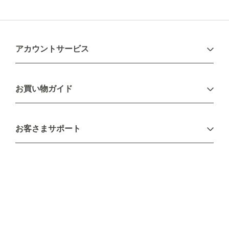
アカウントサービス
ログイン
お買い物ガイド
新規会員登録
お支払い方法
お客さまサポート
配送について
不良品・返品について
キャンセル・変更について
ご注文方法について
お見積り
ご注文フォーム
FAXのご注文・お見積り
メーカー保証・アフターケア
お問い合わせ
コラム