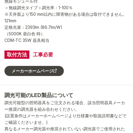
無線モジュール付
＜無線調光タイプ＞調光率：1-100％
※天井面より150 mm以内に障害物がある場合は取付できません。
121mm
定格光束：2393lm (86.7lm/W)
（5000K 昼白色 時）
CDM-TC 35W 器具相当
取付方法
工事必要
メーカーホームページ
調光可能のLED製品について
調光可能型の照明器具をご注文される場合、該当照明器具メーカ
ー推奨の調光器を組み合わせください。
(設置条件はメーカーホームページより仕様書や取扱説明書などで
ご確認くださいませ。)
異なるメーカー調光器や推奨されていない調光器でご使用された