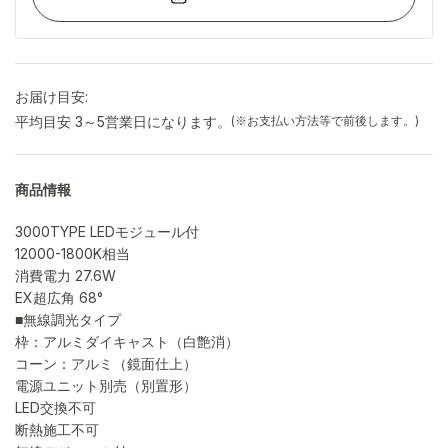
お届け目安:
平均目安 3～5営業日になります。
(※お支払い方法等で前後します。)
商品情報
3000TYPE LEDモジュール付
12000-1800K相当
消費電力 27.6W
EX超広角 68°
■無線調光タイプ
枠：アルミダイキャスト（白艶消）
コーン：アルミ（鏡面仕上）
電源ユニット別売（別置形）
LED交換不可
断熱施工不可