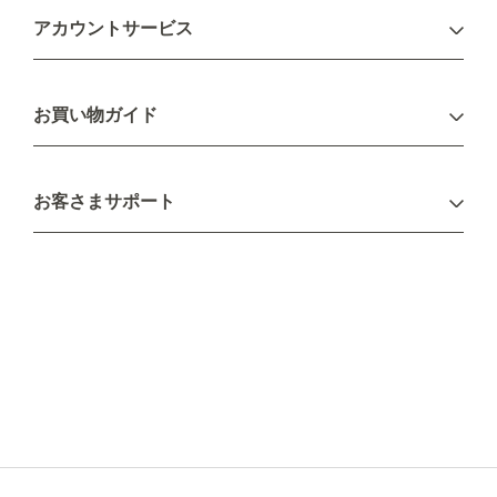
アカウントサービス
ログイン
お買い物ガイド
新規会員登録
お支払い方法
お客さまサポート
配送について
不良品・返品について
キャンセル・変更について
ご注文方法について
お見積り
ご注文フォーム
FAXのご注文・お見積り
メーカー保証・アフターケア
お問い合わせ
コラム