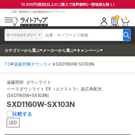
13,000円(税別)以上のご購入で送料無料(一部地域を除く)
LED・照明器具なら
激安通販販売のライトアップ
0
0
ログイン
お見積り
カート
すべてのカテゴリー
カテゴリーから選ぶ
メーカーから選ぶ
キャンペーン
TOP
遠藤照明
ダウンライト
SXD1160W-SX103N
遠藤照明 ダウンライト
ベースダウンライト EX（エクストラ）超広角配光
(SXD1160W+SX103N)
SXD1160W-SX103N
比較する
LED