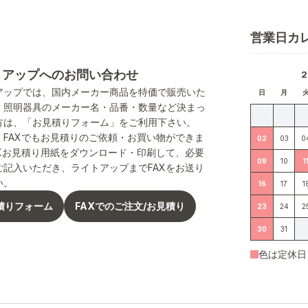
営業日カ
トアップへのお問い合わせ
アップでは、国内メーカー商品を特価で販売いた
日
月
。照明器具のメーカー名・品番・数量など決まっ
方は、「お見積りフォーム」をご利用下さい。
、FAXでもお見積りのご依頼・お買い物ができま
02
03
0
AXお見積り用紙をダウンロード・印刷して、必要
09
10
1
ご記入いただき、ライトアップまでFAXをお送り
い。
16
17
1
積りフォーム
FAXでのご注文/お見積り
23
24
2
30
31
色は定休日