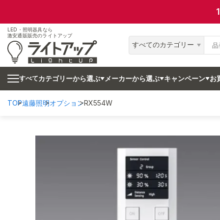
LED・照明器具なら
激安通販販売のライトアップ
すべてのカテゴリー
カテゴリーから選ぶ
メーカーから選ぶ
キャンペーン
お
すべて
TOP
遠藤照明
オプション
RX554W