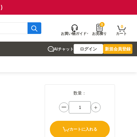
)
0
0
お買い物ガイド
お見積り
カート
ログイン
新規会員登録
AIチャット
数量：
ー
＋
カートに入れる