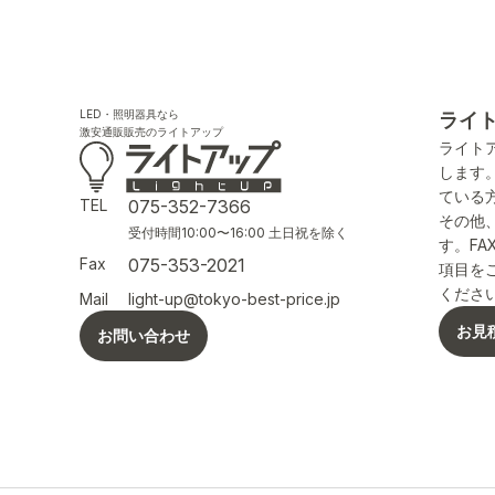
LED・照明器具なら
ライ
激安通販販売のライトアップ
ライト
します
ている
TEL
075-352-7366
その他
受付時間10:00〜16:00 土日祝を除く
す。F
Fax
075-353-2021
項目を
くださ
Mail
light-up@tokyo-best-price.jp
お見
お問い合わせ