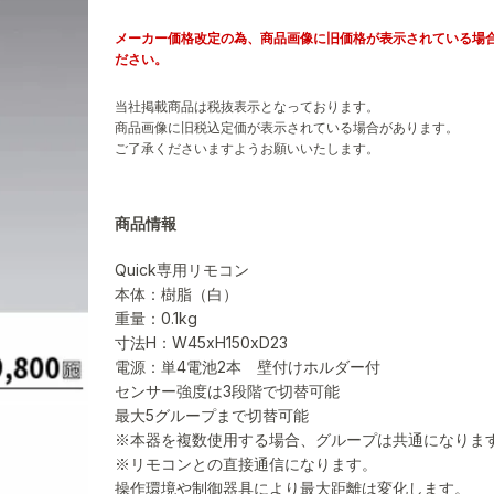
メーカー価格改定の為、商品画像に旧価格が表示されている場
ださい。
当社掲載商品は税抜表示となっております。
商品画像に旧税込定価が表示されている場合があります。
ご了承くださいますようお願いいたします。
商品情報
Quick専用リモコン
本体：樹脂（白）
重量：0.1kg
寸法H：W45xH150xD23
電源：単4電池2本 壁付けホルダー付
センサー強度は3段階で切替可能
最大5グループまで切替可能
※本器を複数使用する場合、グループは共通になりま
※リモコンとの直接通信になります。
操作環境や制御器具により最大距離は変化します。