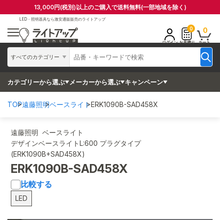
13,000円(税別)以上のご購入で送料無料(一部地域を除く)
LED・照明器具なら
激安通販販売のライトアップ
0
0
ログイン
お見積り
カート
すべてのカテゴリー
カテゴリーから選ぶ
メーカーから選ぶ
キャンペーン
TOP
遠藤照明
ベースライト
ERK1090B-SAD458X
遠藤照明 ベースライト
デザインベースライトL:600 プラグタイプ
(ERK1090B+SAD458X)
ERK1090B-SAD458X
比較する
LED