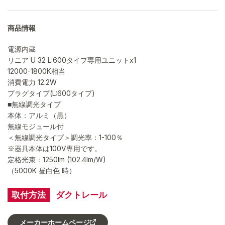
商品情報
電源内蔵
リニア U 32 L:600タイプ専用ユニットx1
12000-1800K相当
消費電力 12.2W
プラグタイプ(L:600タイプ)
■無線調光タイプ
本体：アルミ（黒）
無線モジュール付
＜無線調光タイプ＞調光率：1-100％
※器具本体は100V専用です。
定格光束：1250lm (102.4lm/W)
（5000K 昼白色 時）
取付方法
ダクトレール
メーカーホームページ