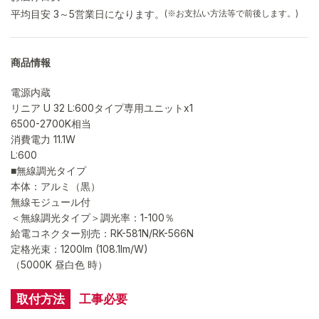
平均目安 3～5営業日になります。
(※お支払い方法等で前後します。)
商品情報
電源内蔵
リニア U 32 L:600タイプ専用ユニットx1
6500-2700K相当
消費電力 11.1W
L:600
■無線調光タイプ
本体：アルミ（黒）
無線モジュール付
＜無線調光タイプ＞調光率：1-100％
給電コネクター別売：RK-581N/RK-566N
定格光束：1200lm (108.1lm/W)
（5000K 昼白色 時）
取付方法
工事必要