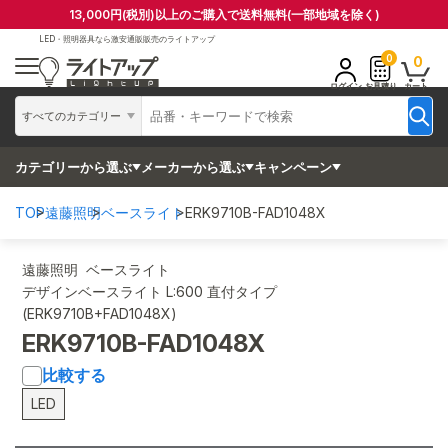
13,000円(税別)以上のご購入で送料無料(一部地域を除く)
LED・照明器具なら
激安通販販売のライトアップ
0
0
ログイン
お見積り
カート
すべてのカテゴリー
カテゴリーから選ぶ
メーカーから選ぶ
キャンペーン
TOP
遠藤照明
ベースライト
ERK9710B-FAD1048X
遠藤照明 ベースライト
デザインベースライト L:600 直付タイプ
(ERK9710B+FAD1048X)
ERK9710B-FAD1048X
比較する
LED