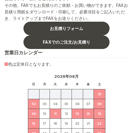
その他、FAXでもお見積りのご依頼・お買い物ができます。FAXお
見積り用紙をダウンロード・印刷して、必要項目をご記入いただ
き、ライトアップまでFAXをお送りください。
お見積りフォーム
FAXでのご注文/お見積り
営業日カレンダー
色は定休日となります。
2026年08月
日
月
火
水
木
金
土
01
02
03
04
05
06
07
08
09
10
11
12
13
14
15
16
17
18
19
20
21
22