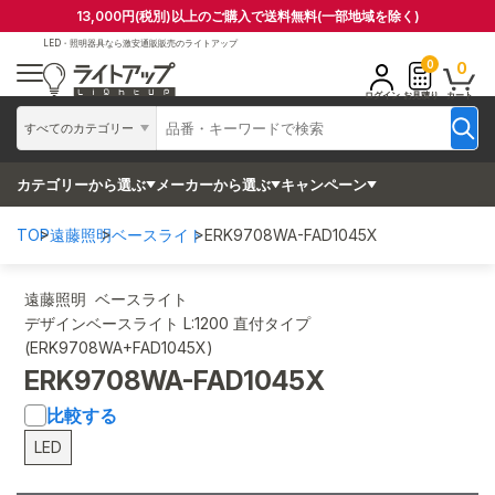
13,000円(税別)以上のご購入で送料無料(一部地域を除く)
LED・照明器具なら
激安通販販売のライトアップ
0
0
ログイン
お見積り
カート
すべてのカテゴリー
カテゴリーから選ぶ
メーカーから選ぶ
キャンペーン
TOP
遠藤照明
ベースライト
ERK9708WA-FAD1045X
遠藤照明 ベースライト
デザインベースライト L:1200 直付タイプ
(ERK9708WA+FAD1045X)
ERK9708WA-FAD1045X
比較する
LED