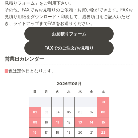
見積りフォーム」をご利用下さい。
その他、FAXでもお見積りのご依頼・お買い物ができます。FAXお
見積り用紙をダウンロード・印刷して、必要項目をご記入いただ
き、ライトアップまでFAXをお送りください。
お見積りフォーム
FAXでのご注文/お見積り
営業日カレンダー
色は定休日となります。
2026年08月
日
月
火
水
木
金
土
01
02
03
04
05
06
07
08
09
10
11
12
13
14
15
16
17
18
19
20
21
22