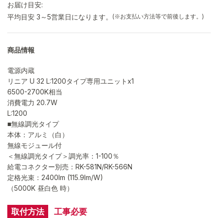
お届け目安:
平均目安 3～5営業日になります。
(※お支払い方法等で前後します。)
商品情報
電源内蔵
リニア U 32 L:1200タイプ専用ユニットx1
6500-2700K相当
消費電力 20.7W
L:1200
■無線調光タイプ
本体：アルミ（白）
無線モジュール付
＜無線調光タイプ＞調光率：1-100％
給電コネクター別売：RK-581N/RK-566N
定格光束：2400lm (115.9lm/W)
（5000K 昼白色 時）
取付方法
工事必要