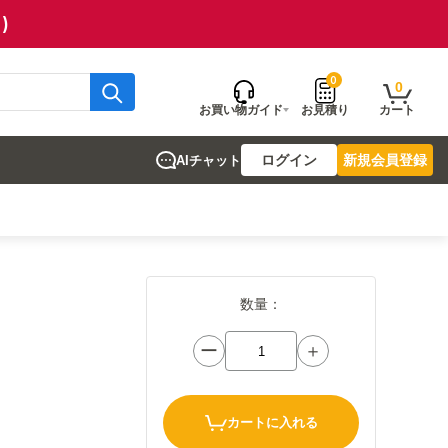
)
0
0
お買い物ガイド
お見積り
カート
ログイン
新規会員登録
AIチャット
数量：
ー
＋
カートに入れる