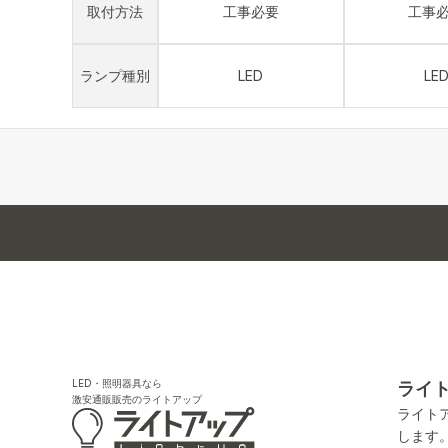
取付方法
工事必要
工事
ランプ種別
LED
LE
LED・照明器具なら
ライ
激安通販販売のライトアップ
ライト
します