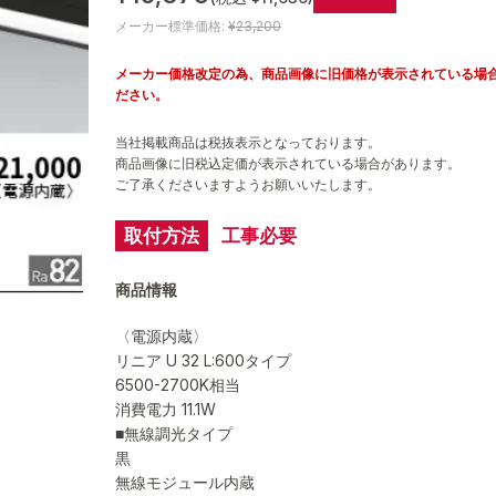
メーカー標準価格:
¥23,200
メーカー価格改定の為、商品画像に旧価格が表示されている場
ださい。
当社掲載商品は税抜表示となっております。
商品画像に旧税込定価が表示されている場合があります。
ご了承くださいますようお願いいたします。
取付方法
工事必要
商品情報
〈電源内蔵〉
リニア U 32 L:600タイプ
6500-2700K相当
消費電力 11.1W
■無線調光タイプ
黒
無線モジュール内蔵