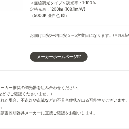
＜無線調光タイプ＞調光率：1-100％
定格光束：1200lm (108.1lm/W)
（5000K 昼白色 時）
お届け目安:
平均目安 3～5営業日になります。
(※お支
メーカーホームページ
メーカー推奨の調光器を組み合わせください。
などでご確認くださいませ。)
された場合、不点灯や点滅などの不具合症状が出る可能性がございます
い。
に該当照明器具メーカーに直接ご確認をお願いします。