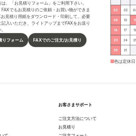
方は、「お見積りフォーム」をご利用下さい。
、FAXでもお見積りのご依頼・お買い物ができま
02
03
0
AXお見積り用紙をダウンロード・印刷して、必要
09
10
1
ご記入いただき、ライトアップまでFAXをお送り
い。
16
17
1
積りフォーム
FAXでのご注文/お見積り
23
24
2
30
31
色は定休日
お客さまサポート
ご注文方法について
お見積り
いて
ご注文フォーム