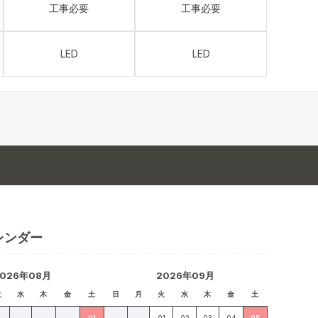
工事必要
工事必要
LED
LED
レンダー
2026年08月
2026年09月
火
水
木
金
土
日
月
火
水
木
金
土