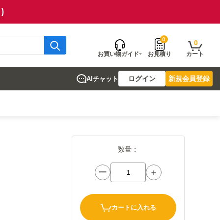
)
0
0
お買い物ガイド
お見積り
カート
ログイン
新規会員登録
AIチャット
数量：
ー
＋
カートに入れる