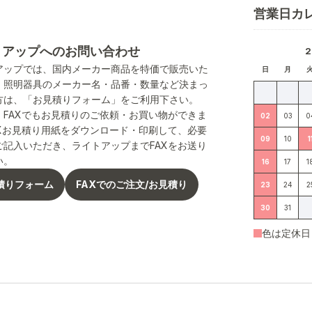
営業日カ
トアップへのお問い合わせ
アップでは、国内メーカー商品を特価で販売いた
日
月
。照明器具のメーカー名・品番・数量など決まっ
方は、「お見積りフォーム」をご利用下さい。
、FAXでもお見積りのご依頼・お買い物ができま
02
03
0
AXお見積り用紙をダウンロード・印刷して、必要
09
10
1
ご記入いただき、ライトアップまでFAXをお送り
い。
16
17
1
積りフォーム
FAXでのご注文/お見積り
23
24
2
30
31
色は定休日