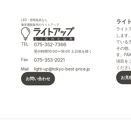
LED・照明器具なら
ライ
激安通販販売のライトアップ
ライト
します
ている
TEL
075-352-7366
その他
受付時間10:00〜16:00 土日祝を除く
す。F
Fax
075-353-2021
項目を
くださ
Mail
light-up@tokyo-best-price.jp
お見
お問い合わせ