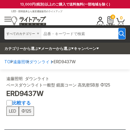
13,000円(税別)以上のご購入で送料無料(一部地域を除く)
LED・照明器具なら
激安通販販売のライトアップ
0
0
ログイン
お見積り
カート
すべてのカテゴリー
カテゴリーから選ぶ
メーカーから選ぶ
キャンペーン
TOP
遠藤照明
ダウンライト
ERD9437W
遠藤照明 ダウンライト
ベースダウンライト一般型 鏡面コーン 高気密SB形 Φ125
ERD9437W
比較する
LED
Φ125