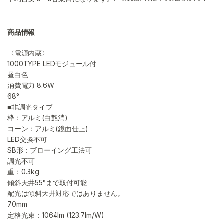
商品情報
〈電源内蔵〉
1000TYPE LEDモジュール付
昼白色
消費電力 8.6W
68°
■非調光タイプ
枠：アルミ(白艶消)
コーン：アルミ(鏡面仕上)
LED交換不可
SB形：ブローイング工法可
調光不可
重：0.3kg
傾斜天井55°まで取付可能
配光は傾斜天井対応ではありません。
70mm
定格光束：1064lm (123.7lm/W)