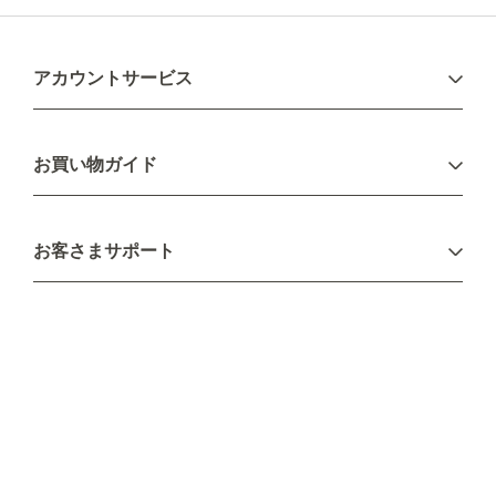
アカウントサービス
ログイン
お買い物ガイド
新規会員登録
お支払い方法
お客さまサポート
配送について
不良品・返品について
キャンセル・変更について
ご注文方法について
お見積り
ご注文フォーム
FAXのご注文・お見積り
メーカー保証・アフターケア
お問い合わせ
コラム