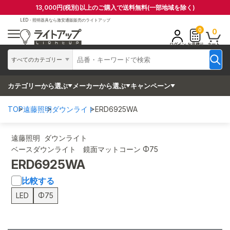
13,000円(税別)以上のご購入で送料無料(一部地域を除く)
LED・照明器具なら
激安通販販売のライトアップ
0
0
ログイン
お見積り
カート
すべてのカテゴリー
カテゴリーから選ぶ
メーカーから選ぶ
キャンペーン
TOP
遠藤照明
ダウンライト
ERD6925WA
遠藤照明 ダウンライト
ベースダウンライト 鏡面マットコーン Φ75
ERD6925WA
比較する
LED
Φ75