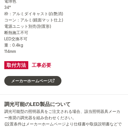
電球色
34°
枠：アルミダイキャスト(白艶消)
コーン：アルミ(鏡面マット仕上)
電源ユニット別売(別置形)
断熱施工不可
LED交換不可
重：0.4kg
114mm
取付方法
工事必要
メーカーホームページ
調光可能のLED製品について
調光可能型の照明器具をご注文される場合、該当照明器具メーカ
ー推奨の調光器を組み合わせください。
(設置条件はメーカーホームページより仕様書や取扱説明書などで