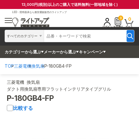
13,000円(税別)以上のご購入で送料無料(一部地域を除く)
LED・照明器具なら
激安通販販売のライトアップ
0
0
ログイン
お見積り
カート
すべてのカテゴリー
カテゴリーから選ぶ
メーカーから選ぶ
キャンペーン
TOP
三菱電機
換気扇
P-180GB4-FP
三菱電機 換気扇
ダクト用換気扇専用フラットインテリアタイプグリル
P-180GB4-FP
比較する