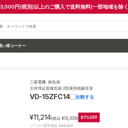
13,000円(税別)以上のご購入で送料無料(一部地域を除く
買い得コーナー
三菱電機 換気扇
天井埋込形換気扇 2部屋用低騒音形
VD-15ZFC14
比較する
¥11,214
67%OFF
(税込 ¥12,335)
メーカー標準価格:
¥34,400