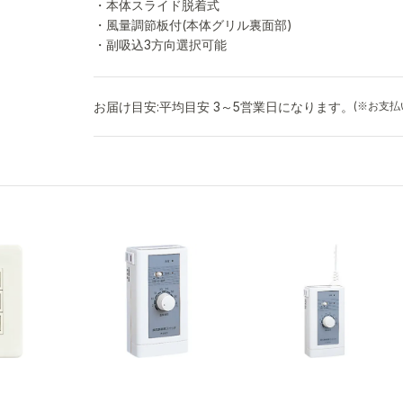
・本体スライド脱着式
・風量調節板付(本体グリル裏面部)
・副吸込3方向選択可能
お届け目安:
平均目安 3～5営業日になります。
(※お支