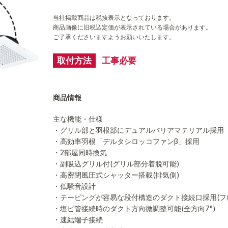
当社掲載商品は税抜表示となっております。
商品画像に旧税込定価が表示されている場合があります。
ご了承くださいますようお願いいたします。
取付方法
工事必要
商品情報
主な機能・仕様
・グリル部と羽根部にデュアルバリアマテリアル採用
・高効率羽根「デルタシロッコファンβ」採用
・2部屋同時換気
・副吸込グリル付(グリル部分着脱可能)
・高密閉風圧式シャッター搭載(排気側)
・低騒音設計
・テーピングが容易な段付構造のダクト接続口採用(フ
・塩ビ管接続時のダクト方向微調整可能(全方向7°)
・速結端子接続