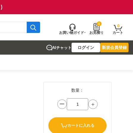
)
0
0
お買い物ガイド
お見積り
カート
ログイン
新規会員登録
AIチャット
数量：
ー
＋
カートに入れる