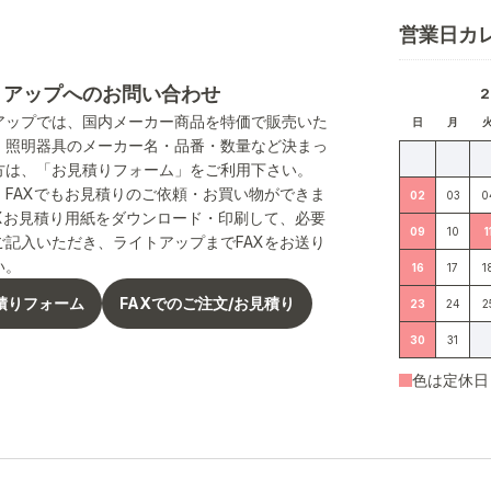
営業日カ
トアップへのお問い合わせ
アップでは、国内メーカー商品を特価で販売いた
日
月
。照明器具のメーカー名・品番・数量など決まっ
方は、「お見積りフォーム」をご利用下さい。
、FAXでもお見積りのご依頼・お買い物ができま
02
03
0
AXお見積り用紙をダウンロード・印刷して、必要
09
10
1
ご記入いただき、ライトアップまでFAXをお送り
い。
16
17
1
積りフォーム
FAXでのご注文/お見積り
23
24
2
30
31
色は定休日