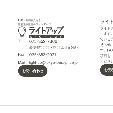
LED・照明器具なら
ライ
激安通販販売のライトアップ
ライト
します
ている
TEL
075-352-7366
その他
受付時間10:00〜16:00 土日祝を除く
す。F
Fax
075-353-2021
項目を
くださ
Mail
light-up@tokyo-best-price.jp
お見
お問い合わせ