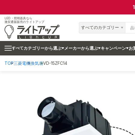
LED・照明器具なら
激安通販販売のライトアップ
すべてのカテゴリー
カテゴリーから選ぶ
メーカーから選ぶ
キャンペーン
お
すべて
TOP
三菱電機
換気扇
VD-15ZFC14