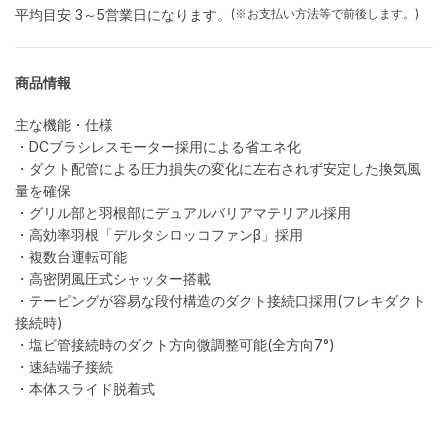
平均目安 3～5営業日になります。
(※お支払い方法等で前後します。)
商品情報
主な機能・仕様
・DCブラシレスモーター採用による省エネ化
・ダクト配管による圧力損失の変化に左右されず安定した換気風
量を確保
・グリル部と羽根部にデュアルバリアマテリアル採用
・高効率羽根「デルタシロッコファンβ」採用
・複数台運転可能
・高密閉風圧式シャッター搭載
・テーピングが容易な段付構造のダクト接続口採用(フレキダクト
接続時)
・塩ビ管接続時のダクト方向微調整可能(全方向7°)
・速結端子接続
・本体スライド脱着式