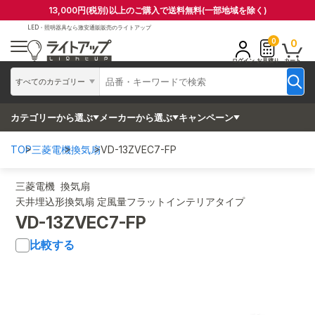
13,000円(税別)以上のご購入で送料無料(一部地域を除く)
LED・照明器具なら
激安通販販売のライトアップ
0
0
ログイン
お見積り
カート
すべてのカテゴリー
カテゴリーから選ぶ
メーカーから選ぶ
キャンペーン
TOP
三菱電機
換気扇
VD-13ZVEC7-FP
三菱電機 換気扇
天井埋込形換気扇 定風量フラットインテリアタイプ
VD-13ZVEC7-FP
比較する