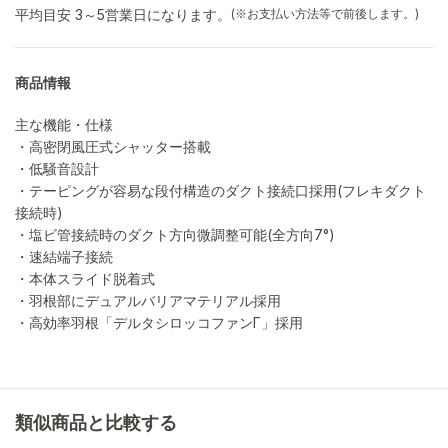
平均目安 3～5営業日になります。
(※お支払い方法等で前後します。)
商品情報
主な機能・仕様
・高密閉風圧式シャッター搭載
・低騒音設計
・テーピングが容易な段付構造のダクト接続口採用(フレキダクト
接続時)
・塩ビ管接続時のダクト方向微調整可能(全方向7°)
・速結端子接続
・本体スライド脱着式
・羽根部にデュアルバリアマテリアル採用
・高効率羽根「デルタシロッコファンΓ」採用
類似商品と比較する