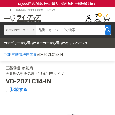
13,000円(税別)以上のご購入で送料無料(一部地域を除く)
LED・照明器具なら
激安通販販売のライトアップ
0
0
ログイン
お見積り
カート
すべてのカテゴリー
カテゴリーから選ぶ
メーカーから選ぶ
キャンペーン
TOP
三菱電機
換気扇
VD-20ZLC14-IN
三菱電機 換気扇
天井埋込形換気扇 グリル別売タイプ
VD-20ZLC14-IN
比較する