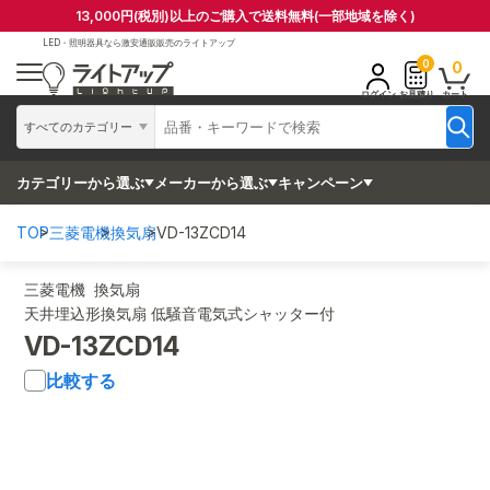
13,000円(税別)以上のご購入で送料無料(一部地域を除く)
LED・照明器具なら
激安通販販売のライトアップ
0
0
ログイン
お見積り
カート
すべてのカテゴリー
カテゴリーから選ぶ
メーカーから選ぶ
キャンペーン
TOP
三菱電機
換気扇
VD-13ZCD14
三菱電機 換気扇
天井埋込形換気扇 低騒音電気式シャッター付
VD-13ZCD14
比較する