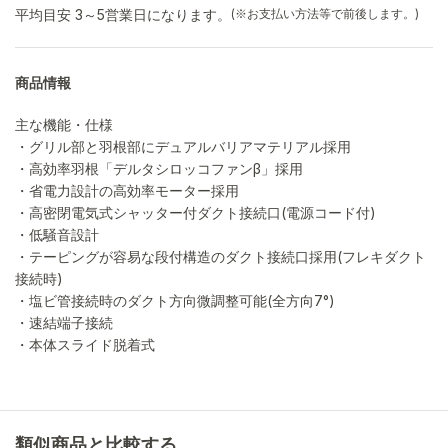
平均目安 3～5営業日になります。
(※お支払い方法等で前後します。)
商品情報
主な機能・仕様
・グリル部と羽根部にデュアルバリアマテリアル採用
・高効率羽根「デルタシロッコファンβ」採用
・省電力設計の高効率モーター採用
・高密閉電気式シャッター付ダクト接続口(電源コード付)
・低騒音設計
・テーピングが容易な段付構造のダクト接続口採用(フレキダクト
接続時)
・塩ビ管接続時のダクト方向微調整可能(全方向7°)
・速結端子接続
・本体スライド脱着式
類似商品と比較する