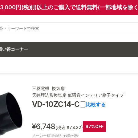
13,000円(税別)以上のご購入で送料無料(一部地域を除く
買い得コーナー
三菱電機 換気扇
天井埋込形換気扇 低騒音インテリア格子タイプ
VD-10ZC14-C
比較する
¥6,748
67%OFF
(税込 ¥7,422)
メーカー標準価格:
¥20,700