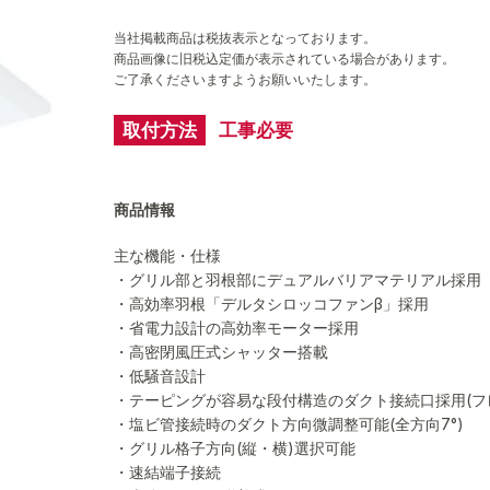
当社掲載商品は税抜表示となっております。
商品画像に旧税込定価が表示されている場合があります。
ご了承くださいますようお願いいたします。
取付方法
工事必要
商品情報
主な機能・仕様
・グリル部と羽根部にデュアルバリアマテリアル採用
・高効率羽根「デルタシロッコファンβ」採用
・省電力設計の高効率モーター採用
・高密閉風圧式シャッター搭載
・低騒音設計
・テーピングが容易な段付構造のダクト接続口採用(フ
・塩ビ管接続時のダクト方向微調整可能(全方向7°)
・グリル格子方向(縦・横)選択可能
・速結端子接続