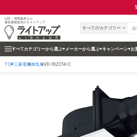
LED・照明器具なら
激安通販販売のライトアップ
すべてのカテゴリー
カテゴリーから選ぶ
メーカーから選ぶ
キャンペーン
お
すべて
TOP
三菱電機
換気扇
VD-10ZC14-C