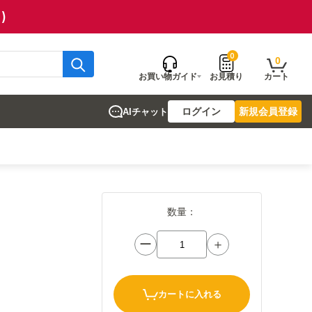
)
0
0
お買い物ガイド
お見積り
カート
ログイン
新規会員登録
AIチャット
数量：
ー
＋
カートに入れる