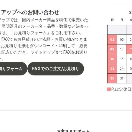
トアップへのお問い合わせ
アップでは、国内メーカー商品を特価で販売いた
日
月
。照明器具のメーカー名・品番・数量など決まっ
方は、「お見積りフォーム」をご利用下さい。
、FAXでもお見積りのご依頼・お買い物ができま
02
03
0
AXお見積り用紙をダウンロード・印刷して、必要
09
10
1
ご記入いただき、ライトアップまでFAXをお送り
い。
16
17
1
積りフォーム
FAXでのご注文/お見積り
23
24
2
30
31
色は定休日
お客さまサポート