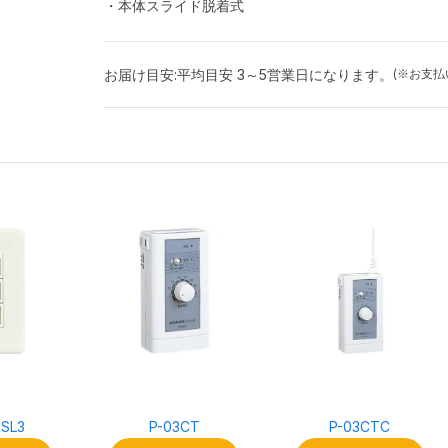
・本体スライド脱着式
お届け目安:
平均目安 3～5営業日になります。
(※お支
RSL3
P-03CT
P-03CTC