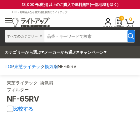
13,000円(税別)以上のご購入で送料無料(一部地域を除く)
LED・照明器具なら
激安通販販売のライトアップ
0
0
ログイン
お見積り
カート
すべてのカテゴリー
カテゴリーから選ぶ
メーカーから選ぶ
キャンペーン
TOP
東芝ライテック
換気扇
NF-65RV
東芝ライテック 換気扇
フィルター
NF-65RV
比較する