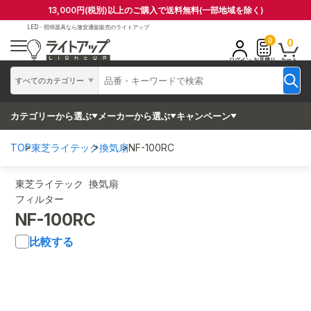
13,000円(税別)以上のご購入で送料無料(一部地域を除く)
LED・照明器具なら
激安通販販売のライトアップ
0
0
ログイン
お見積り
カート
すべてのカテゴリー
カテゴリーから選ぶ
メーカーから選ぶ
キャンペーン
TOP
東芝ライテック
換気扇
NF-100RC
東芝ライテック 換気扇
フィルター
NF-100RC
比較する