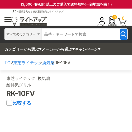
13,000円(税別)以上のご購入で送料無料(一部地域を除く)
LED・照明器具なら
激安通販販売のライトアップ
0
0
ログイン
お見積り
カート
すべてのカテゴリー
カテゴリーから選ぶ
メーカーから選ぶ
キャンペーン
TOP
東芝ライテック
換気扇
RK-10FV
東芝ライテック 換気扇
給排気グリル
RK-10FV
比較する