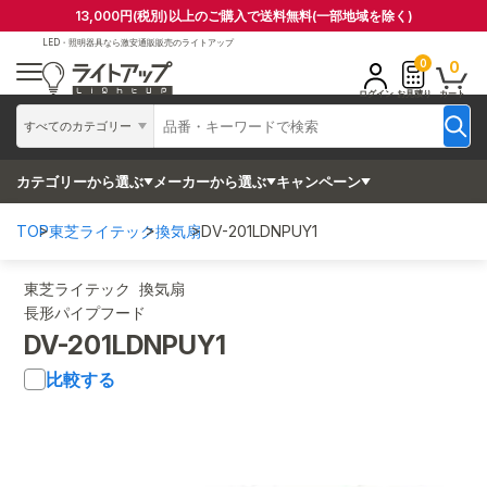
13,000円(税別)以上のご購入で送料無料(一部地域を除く)
LED・照明器具なら
激安通販販売のライトアップ
0
0
ログイン
お見積り
カート
すべてのカテゴリー
カテゴリーから選ぶ
メーカーから選ぶ
キャンペーン
TOP
東芝ライテック
換気扇
DV-201LDNPUY1
東芝ライテック 換気扇
長形パイプフード
DV-201LDNPUY1
比較する