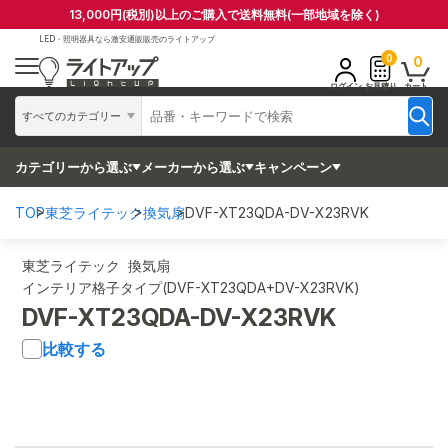
13,000円(税別)以上のご購入で送料無料(一部地域を除く)
LED・照明器具なら
激安通販販売のライトアップ
0
0
ログイン
お見積り
カート
すべてのカテゴリー
カテゴリーから選ぶ
メーカーから選ぶ
キャンペーン
TOP
東芝ライテック
換気扇
DVF-XT23QDA-DV-X23RVK
東芝ライテック 換気扇
インテリア格子タイプ(DVF-XT23QDA+DV-X23RVK)
DVF-XT23QDA-DV-X23RVK
比較する