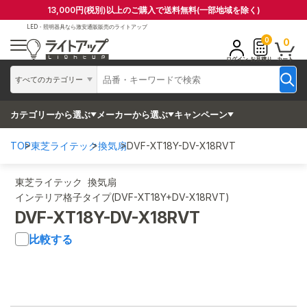
13,000円(税別)以上のご購入で送料無料(一部地域を除く)
LED・照明器具なら
激安通販販売のライトアップ
0
0
ログイン
お見積り
カート
すべてのカテゴリー
カテゴリーから選ぶ
メーカーから選ぶ
キャンペーン
TOP
東芝ライテック
換気扇
DVF-XT18Y-DV-X18RVT
東芝ライテック 換気扇
インテリア格子タイプ(DVF-XT18Y+DV-X18RVT)
DVF-XT18Y-DV-X18RVT
比較する