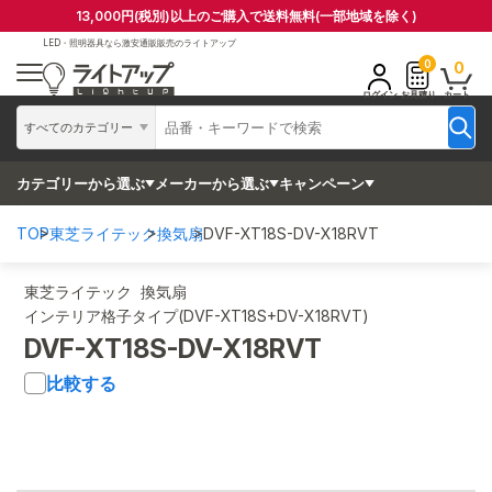
13,000円(税別)以上のご購入で送料無料(一部地域を除く)
LED・照明器具なら
激安通販販売のライトアップ
0
0
ログイン
お見積り
カート
すべてのカテゴリー
カテゴリーから選ぶ
メーカーから選ぶ
キャンペーン
TOP
東芝ライテック
換気扇
DVF-XT18S-DV-X18RVT
東芝ライテック 換気扇
インテリア格子タイプ(DVF-XT18S+DV-X18RVT)
DVF-XT18S-DV-X18RVT
比較する