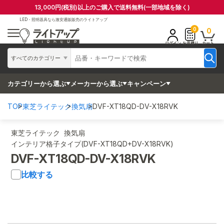
13,000円(税別)以上のご購入で送料無料(一部地域を除く)
LED・照明器具なら
激安通販販売のライトアップ
0
0
ログイン
お見積り
カート
すべてのカテゴリー
カテゴリーから選ぶ
メーカーから選ぶ
キャンペーン
TOP
東芝ライテック
換気扇
DVF-XT18QD-DV-X18RVK
東芝ライテック 換気扇
インテリア格子タイプ(DVF-XT18QD+DV-X18RVK)
DVF-XT18QD-DV-X18RVK
比較する