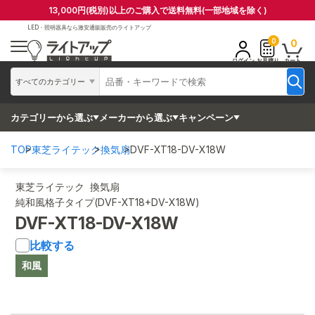
13,000円(税別)以上のご購入で送料無料(一部地域を除く)
LED・照明器具なら
激安通販販売のライトアップ
0
0
ログイン
お見積り
カート
すべてのカテゴリー
カテゴリーから選ぶ
メーカーから選ぶ
キャンペーン
TOP
東芝ライテック
換気扇
DVF-XT18-DV-X18W
東芝ライテック 換気扇
純和風格子タイプ(DVF-XT18+DV-X18W)
DVF-XT18-DV-X18W
比較する
和風