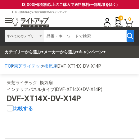
13,000円(税別)以上のご購入で送料無料(一部地域を除く)
LED・照明器具なら
激安通販販売のライトアップ
0
0
ログイン
お見積り
カート
すべてのカテゴリー
カテゴリーから選ぶ
メーカーから選ぶ
キャンペーン
TOP
東芝ライテック
換気扇
DVF-XT14X-DV-X14P
東芝ライテック 換気扇
インテリアパネルタイプ(DVF-XT14X+DV-X14P)
DVF-XT14X-DV-X14P
比較する