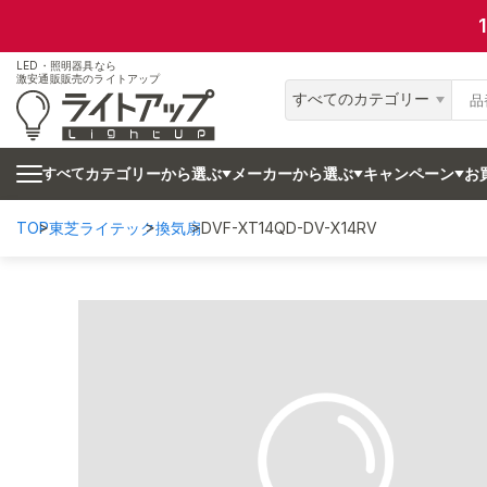
LED・照明器具なら
激安通販販売のライトアップ
すべてのカテゴリー
カテゴリーから選ぶ
メーカーから選ぶ
キャンペーン
お
すべて
TOP
東芝ライテック
換気扇
DVF-XT14QD-DV-X14RV