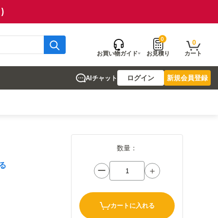
)
0
0
お買い物ガイド
お見積り
カート
ログイン
新規会員登録
AIチャット
数量：
る
ー
＋
カートに入れる