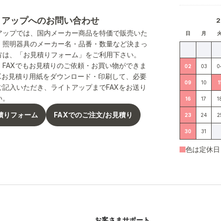
トアップへのお問い合わせ
アップでは、国内メーカー商品を特価で販売いた
日
月
。照明器具のメーカー名・品番・数量など決まっ
方は、「お見積りフォーム」をご利用下さい。
、FAXでもお見積りのご依頼・お買い物ができま
02
03
0
AXお見積り用紙をダウンロード・印刷して、必要
09
10
1
ご記入いただき、ライトアップまでFAXをお送り
い。
16
17
1
積りフォーム
FAXでのご注文/お見積り
23
24
2
30
31
色は定休日
お客さまサポート