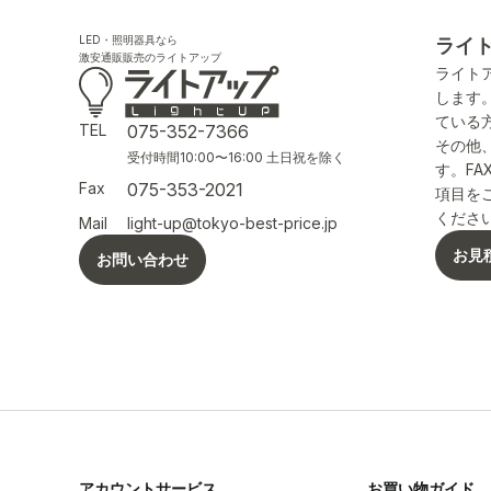
LED・照明器具なら
ライ
激安通販販売のライトアップ
ライト
します
ている
TEL
075-352-7366
その他
受付時間10:00〜16:00 土日祝を除く
す。F
Fax
075-353-2021
項目を
くださ
Mail
light-up@tokyo-best-price.jp
お見
お問い合わせ
アカウントサービス
お買い物ガイド