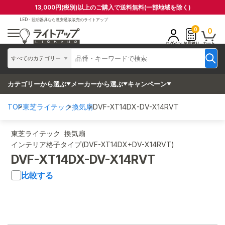
13,000円(税別)以上のご購入で送料無料(一部地域を除く)
LED・照明器具なら
激安通販販売のライトアップ
0
0
ログイン
お見積り
カート
すべてのカテゴリー
カテゴリーから選ぶ
メーカーから選ぶ
キャンペーン
TOP
東芝ライテック
換気扇
DVF-XT14DX-DV-X14RVT
東芝ライテック 換気扇
インテリア格子タイプ(DVF-XT14DX+DV-X14RVT)
DVF-XT14DX-DV-X14RVT
比較する