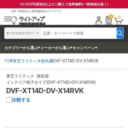
13,000円(税別)以上のご購入で送料無料(一部地域を除く)
LED・照明器具なら
激安通販販売のライトアップ
0
0
ログイン
お見積り
カート
すべてのカテゴリー
カテゴリーから選ぶ
メーカーから選ぶ
キャンペーン
TOP
東芝ライテック
換気扇
DVF-XT14D-DV-X14RVK
東芝ライテック 換気扇
インテリア格子タイプ(DVF-XT14D+DV-X14RVK)
DVF-XT14D-DV-X14RVK
比較する