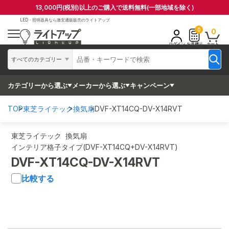
13,000円(税別)以上のご購入で送料無料(一部地域を除く)
LED・照明器具なら
激安通販販売のライトアップ
0
0
ログイン
お見積り
カート
すべてのカテゴリー
カテゴリーから選ぶ
メーカーから選ぶ
キャンペーン
TOP
東芝ライテック
換気扇
DVF-XT14CQ-DV-X14RVT
東芝ライテック 換気扇
インテリア格子タイプ(DVF-XT14CQ+DV-X14RVT)
DVF-XT14CQ-DV-X14RVT
比較する