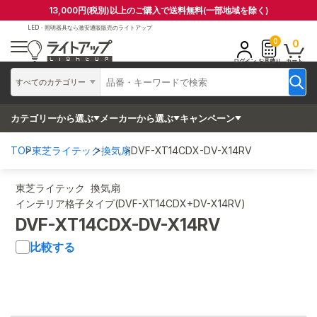
13,000円(税別)以上のご購入で送料無料(一部地域を除く)
LED・照明器具なら
激安通販販売のライトアップ
0
0
ログイン
お見積り
カート
すべてのカテゴリー
カテゴリーから選ぶ
メーカーから選ぶ
キャンペーン
TOP
東芝ライテック
換気扇
DVF-XT14CDX-DV-X14RV
東芝ライテック 換気扇
インテリア格子タイプ(DVF-XT14CDX+DV-X14RV)
DVF-XT14CDX-DV-X14RV
比較する