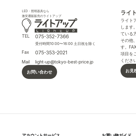
LED・照明器具なら
ライ
激安通販販売のライトアップ
ライト
します
ている
TEL
075-352-7366
その他
受付時間10:00〜16:00 土日祝を除く
す。F
Fax
075-353-2021
項目を
くださ
Mail
light-up@tokyo-best-price.jp
お見
お問い合わせ
アカウントサービス
お買い物ガイド