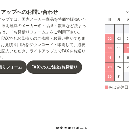
トアップへのお問い合わせ
アップでは、国内メーカー商品を特価で販売いた
日
月
。照明器具のメーカー名・品番・数量など決まっ
方は、「お見積りフォーム」をご利用下さい。
、FAXでもお見積りのご依頼・お買い物ができま
02
03
0
AXお見積り用紙をダウンロード・印刷して、必要
09
10
1
ご記入いただき、ライトアップまでFAXをお送り
い。
16
17
1
積りフォーム
FAXでのご注文/お見積り
23
24
2
30
31
色は定休日
お客さまサポート