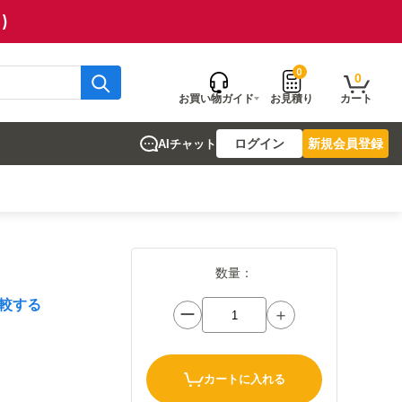
)
0
0
お買い物ガイド
お見積り
カート
ログイン
新規会員登録
AIチャット
数量：
較する
ー
＋
カートに入れる