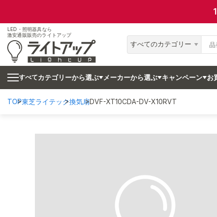
LED・照明器具なら
激安通販販売のライトアップ
すべてのカテゴリー
カテゴリーから選ぶ
メーカーから選ぶ
キャンペーン
お
すべて
TOP
東芝ライテック
換気扇
DVF-XT10CDA-DV-X10RVT