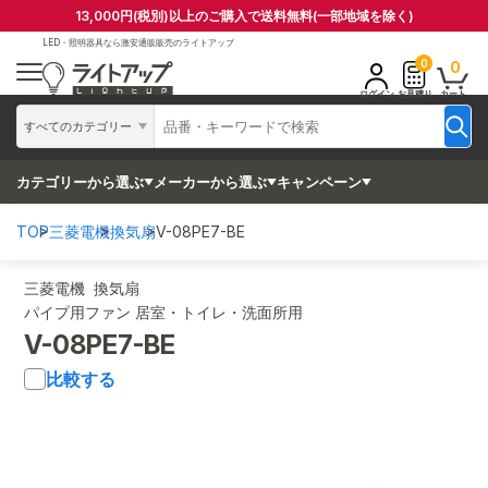
13,000円(税別)以上のご購入で送料無料(一部地域を除く)
LED・照明器具なら
激安通販販売のライトアップ
0
0
ログイン
お見積り
カート
すべてのカテゴリー
カテゴリーから選ぶ
メーカーから選ぶ
キャンペーン
TOP
三菱電機
換気扇
V-08PE7-BE
三菱電機 換気扇
パイプ用ファン 居室・トイレ・洗面所用
V-08PE7-BE
比較する