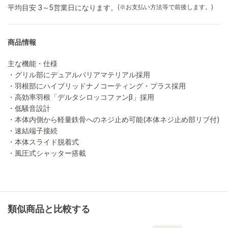
平均目安 3～5営業日になります。
(※お支払い方法等で前後します。)
商品情報
主な機能・仕様
・グリル部にデュアルバリアマテリアル採用
・羽根部にハイブリッドナノコーティング・プラス採用
・高効率羽根「デルタシロッコファンβ」採用
・低騒音設計
・本体内側から軽量鉄骨へのネジ止め可能(本体ネジ止め部リブ付)
・速結端子接続
・本体スライド脱着式
・風圧式シャッター搭載
類似商品と比較する