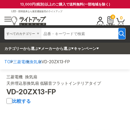
13,000円(税別)以上のご購入で送料無料(一部地域を除く)
LED・照明器具なら
激安通販販売のライトアップ
0
0
ログイン
お見積り
カート
すべてのカテゴリー
カテゴリーから選ぶ
メーカーから選ぶ
キャンペーン
TOP
三菱電機
換気扇
VD-20ZX13-FP
三菱電機 換気扇
天井埋込形換気扇 低騒音フラットインテリアタイプ
VD-20ZX13-FP
比較する