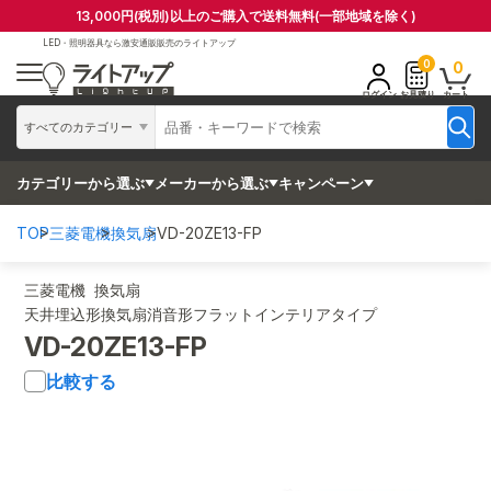
13,000円(税別)以上のご購入で送料無料(一部地域を除く)
LED・照明器具なら
激安通販販売のライトアップ
0
0
ログイン
お見積り
カート
すべてのカテゴリー
カテゴリーから選ぶ
メーカーから選ぶ
キャンペーン
TOP
三菱電機
換気扇
VD-20ZE13-FP
三菱電機 換気扇
天井埋込形換気扇消音形フラットインテリアタイプ
VD-20ZE13-FP
比較する