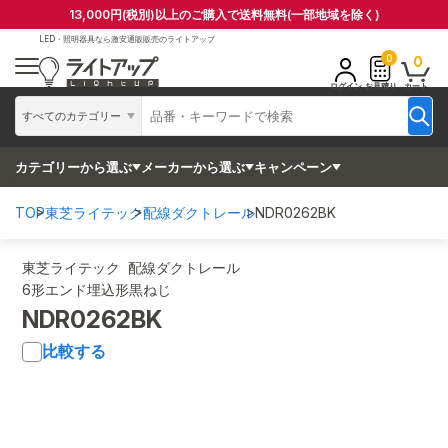
13,000円(税別)以上のご購入で送料無料(一部地域を除く)
LED・照明器具なら
激安通販販売のライトアップ
0
0
ログイン
お見積り
カート
すべてのカテゴリー
カテゴリーから選ぶ
メーカーから選ぶ
キャンペーン
TOP
東芝ライテック
配線ダクトレール
NDR0262BK
東芝ライテック 配線ダクトレール
6形エンド埋込形黒ねじ
NDR0262BK
比較する