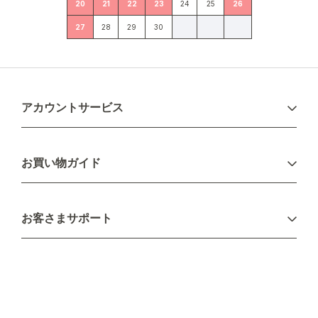
20
21
22
23
24
25
26
27
28
29
30
アカウントサービス
ログイン
お買い物ガイド
新規会員登録
お支払い方法
お客さまサポート
配送について
不良品・返品について
キャンセル・変更について
ご注文方法について
お見積り
ご注文フォーム
FAXのご注文・お見積り