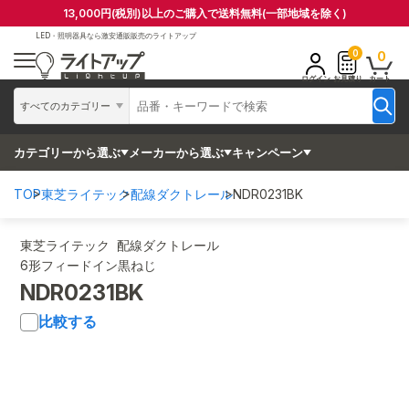
13,000円(税別)以上のご購入で送料無料(一部地域を除く)
LED・照明器具なら
激安通販販売のライトアップ
0
0
ログイン
お見積り
カート
すべてのカテゴリー
カテゴリーから選ぶ
メーカーから選ぶ
キャンペーン
TOP
東芝ライテック
配線ダクトレール
NDR0231BK
東芝ライテック 配線ダクトレール
6形フィードイン黒ねじ
NDR0231BK
比較する