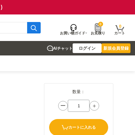
)
0
0
お買い物ガイド
お見積り
カート
ログイン
新規会員登録
AIチャット
数量：
ー
＋
カートに入れる