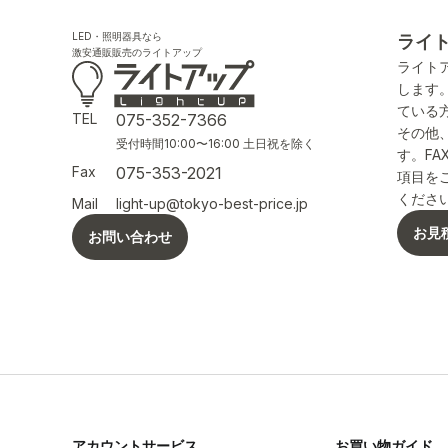
LED・照明器具なら
ライ
激安通販販売のライトアップ
ライト
します
ている
TEL
075-352-7366
その他
受付時間10:00〜16:00 土日祝を除く
す。F
Fax
075-353-2021
項目を
くださ
Mail
light-up@tokyo-best-price.jp
お見
お問い合わせ
アカウントサービス
お買い物ガイド