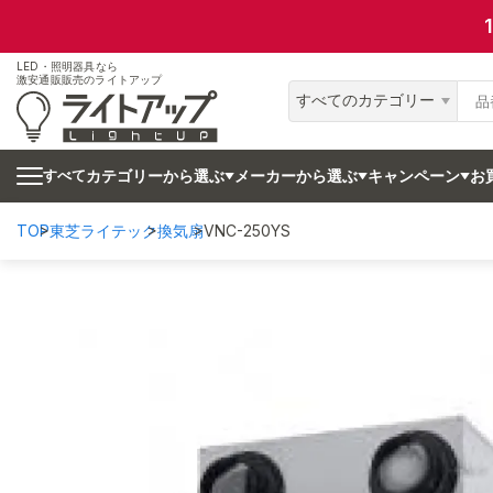
LED・照明器具なら
激安通販販売のライトアップ
すべてのカテゴリー
カテゴリーから選ぶ
メーカーから選ぶ
キャンペーン
お
すべて
TOP
東芝ライテック
換気扇
VNC-250YS