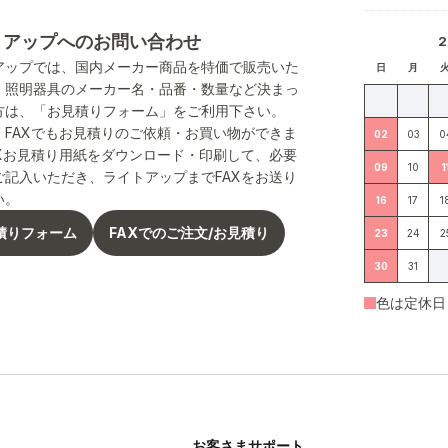
トアップへのお問い合わせ
アップでは、国内メーカー商品を特価で販売いた
日
月
。照明器具のメーカー名・品番・数量など決まっ
方は、「お見積りフォーム」をご利用下さい。
、FAXでもお見積りのご依頼・お買い物ができま
02
03
0
AXお見積り用紙をダウンロード・印刷して、必要
09
10
1
ご記入いただき、ライトアップまでFAXをお送り
い。
16
17
1
積りフォーム
FAXでのご注文/お見積り
23
24
2
30
31
色は定休日
お客さまサポート