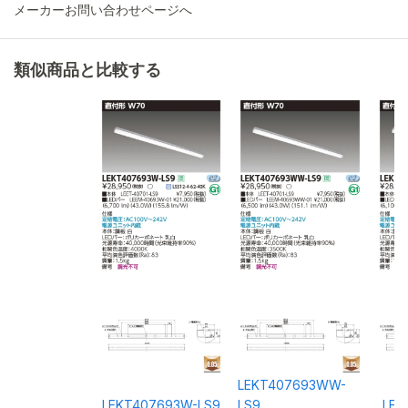
メーカーお問い合わせページへ
類似商品と比較する
LEKT407693WW-
LEKT407693W-LS9
LS9
LEK