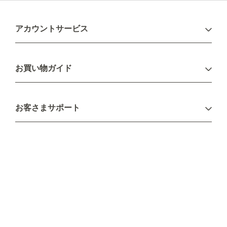
アカウントサービス
ログイン
お買い物ガイド
新規会員登録
お支払い方法
お客さまサポート
配送について
不良品・返品について
キャンセル・変更について
ご注文方法について
お見積り
ご注文フォーム
FAXのご注文・お見積り
メーカー保証・アフターケア
お問い合わせ
コラム