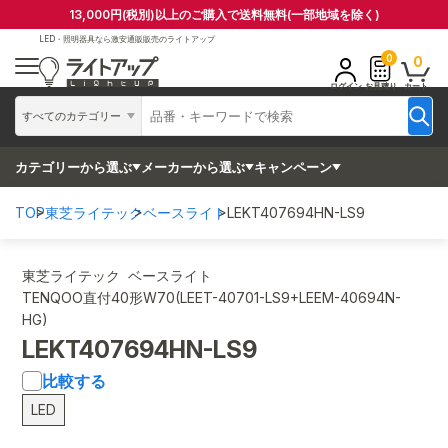
13,000円(税別)以上のご購入で送料無料(一部地域を除く)
LED・照明器具なら
激安通販販売のライトアップ
0
0
ログイン
お見積り
カート
すべてのカテゴリー
カテゴリーから選ぶ
メーカーから選ぶ
キャンペーン
TOP
東芝ライテック
ベースライト
LEKT407694HN-LS9
東芝ライテック ベースライト
TENQOO直付40形W70(LEET-40701-LS9+LEEM-40694N-
HG)
LEKT407694HN-LS9
比較する
LED