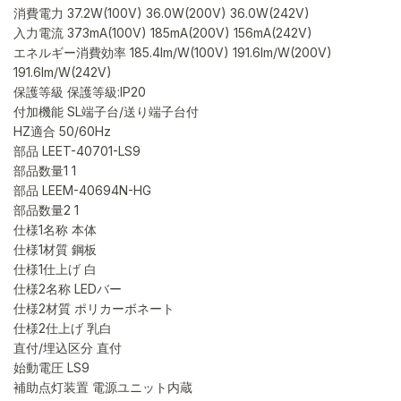
消費電力 37.2W(100V) 36.0W(200V) 36.0W(242V)
入力電流 373mA(100V) 185mA(200V) 156mA(242V)
エネルギー消費効率 185.4lm/W(100V) 191.6lm/W(200V)
191.6lm/W(242V)
保護等級 保護等級:IP20
付加機能 SL端子台/送り端子台付
HZ適合 50/60Hz
部品 LEET-40701-LS9
部品数量1 1
部品 LEEM-40694N-HG
部品数量2 1
仕様1名称 本体
仕様1材質 鋼板
仕様1仕上げ 白
仕様2名称 LEDバー
仕様2材質 ポリカーボネート
仕様2仕上げ 乳白
直付/埋込区分 直付
始動電圧 LS9
補助点灯装置 電源ユニット内蔵